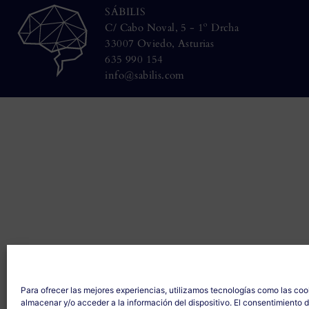
SÁBILIS
C/ Cabo Noval, 5 - 1º Drcha
33007 Oviedo, Asturias
635 990 154
info@sabilis.com
Para ofrecer las mejores experiencias, utilizamos tecnologías como las coo
almacenar y/o acceder a la información del dispositivo. El consentimiento 