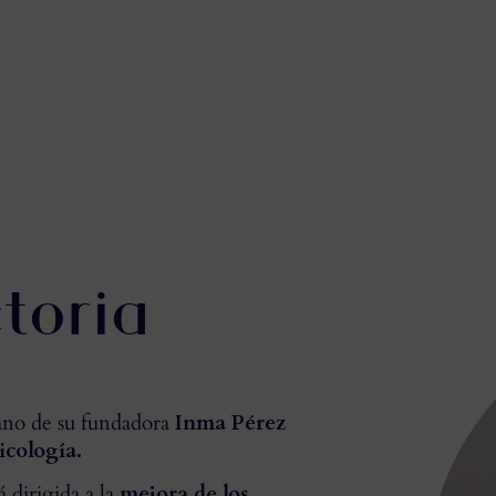
toria
mano de su fundadora
Inma Pérez
icología.
 dirigida a la
mejora de los