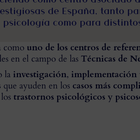
estigiosas de España, tanto par
 psicología como para distinto
na como
uno de los centros de refere
les en el campo de las
Técnicas de N
o la
investigación
,
implementación
s
que ayuden en los
casos más compli
 los
trastornos psicológicos y psico