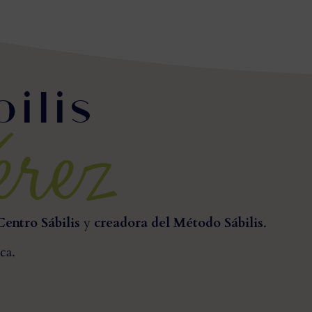
ilis
érez
entro Sábilis
y
creadora del Método Sábilis
.
ca.