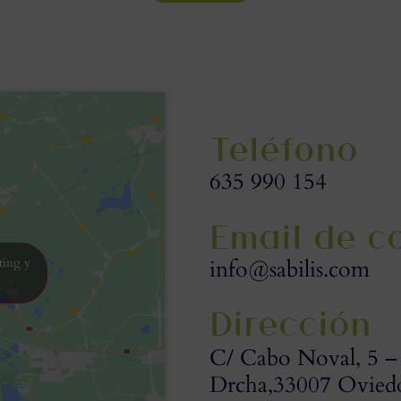
Teléfono
635 990 154
Email de c
ting y
info@sabilis.com
Dirección
C/ Cabo Noval, 5 –
Drcha,33007 Oviedo