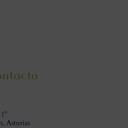
ontacto
 1º
, Asturias