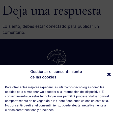
Deja una respuesta
Lo siento, debes estar
conectado
para publicar un
comentario.
Gestionar el consentimiento
SÁBILIS
de las cookies
C/ Cabo Noval, 5 - 1º Drcha
33007 Oviedo, Asturias
Para ofrecer las mejores experiencias, utilizamos tecnologías como las
cookies para almacenar y/o acceder a la información del dispositivo. El
635 990 154
consentimiento de estas tecnologías nos permitirá procesar datos como el
info@sabilis.com
comportamiento de navegación o las identificaciones únicas en este sitio.
No consentir o retirar el consentimiento, puede afectar negativamente a
Aviso Legal y Política de Privacidad
ciertas características y funciones.