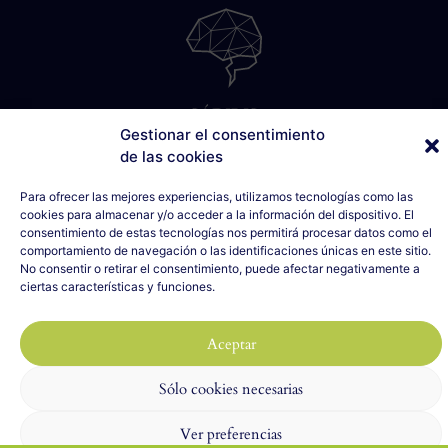
SÁBILIS
Gestionar el consentimiento
C/ Cabo Noval, 5 - 1º Drcha
de las cookies
33007 Oviedo, Asturias
635 990 154
Para ofrecer las mejores experiencias, utilizamos tecnologías como las
info@sabilis.com
cookies para almacenar y/o acceder a la información del dispositivo. El
consentimiento de estas tecnologías nos permitirá procesar datos como el
Aviso Legal y Política de Privacidad
comportamiento de navegación o las identificaciones únicas en este sitio.
No consentir o retirar el consentimiento, puede afectar negativamente a
Política de Cookies
ciertas características y funciones.
2023 SÁBILIS - Todos los derechos reservados
Diseño web realizado por
ILUMINA TU WEB
con 🤍
Aceptar
Sólo cookies necesarias
Ver preferencias