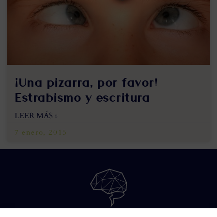
¡Una pizarra, por favor!
Estrabismo y escritura
LEER MÁS »
7 enero, 2015