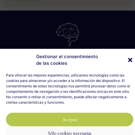
28 mayo, 2017
SÁBILIS
Gestionar el consentimiento
C/ Cabo Noval, 5 - 1º Drcha
de las cookies
33007 Oviedo, Asturias
Para ofrecer las mejores experiencias, utilizamos tecnologías como las
635 990 154
cookies para almacenar y/o acceder a la información del dispositivo. El
info@sabilis.com
consentimiento de estas tecnologías nos permitirá procesar datos como el
comportamiento de navegación o las identificaciones únicas en este sitio.
Aviso Legal y Política de Privacidad
No consentir o retirar el consentimiento, puede afectar negativamente a
Política de Cookies
ciertas características y funciones.
2023 SÁBILIS - Todos los derechos reservados
Diseño web realizado por
ILUMINA TU WEB
con 🤍
Aceptar
Sólo cookies necesarias