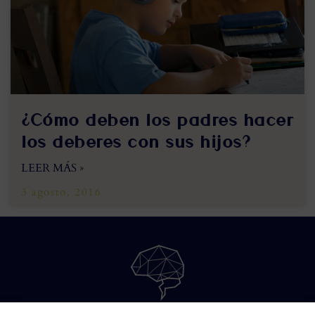
¿Cómo deben los padres hacer
los deberes con sus hijos?
LEER MÁS »
3 agosto, 2016