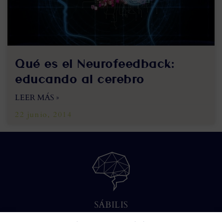
Qué es el Neurofeedback:
educando al cerebro
LEER MÁS »
22 junio, 2014
SÁBILIS
C/ Cabo Noval, 5 - 1º Drcha