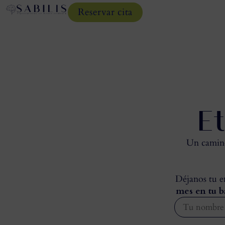
Reservar cita
E
Un camino 
Déjanos tu em
mes en tu b