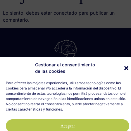
Lo siento, debes estar
conectado
para publicar un
comentario.
Gestionar el consentimiento
SÁBILIS
de las cookies
C/ Cabo Noval, 5 - 1º Drcha
Para ofrecer las mejores experiencias, utilizamos tecnologías como las
33007 Oviedo, Asturias
cookies para almacenar y/o acceder a la información del dispositivo. El
635 990 154
consentimiento de estas tecnologías nos permitirá procesar datos como el
info@sabilis.com
comportamiento de navegación o las identificaciones únicas en este sitio.
No consentir o retirar el consentimiento, puede afectar negativamente a
Aviso Legal y Política de Privacidad
ciertas características y funciones.
Política de Cookies
2023 SÁBILIS - Todos los derechos reservados
Aceptar