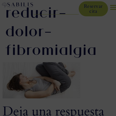
reducir-
Reservar
cita
dolor-
fibromialgia
Deja una respuesta