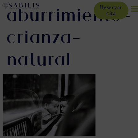
aburrimiento-
Reservar
cita
crianza-
natural