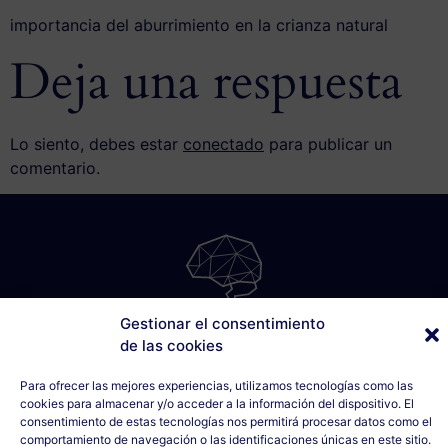
importancia del aburrimiento en la crianza natural
Deja una respuesta
Lo siento, debes estar
conectado
para publicar un
comentario.
Gestionar el consentimiento
SÁBILIS
de las cookies
C/ Cabo Noval, 5 - 1º Drcha
33007 Oviedo, Asturias
Para ofrecer las mejores experiencias, utilizamos tecnologías como las
cookies para almacenar y/o acceder a la información del dispositivo. El
635 990 154
consentimiento de estas tecnologías nos permitirá procesar datos como el
info@sabilis.com
comportamiento de navegación o las identificaciones únicas en este sitio.