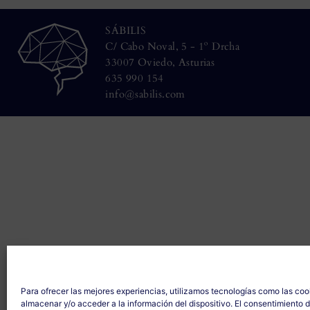
SÁBILIS
C/ Cabo Noval, 5 - 1º Drcha
33007 Oviedo, Asturias
635 990 154
info@sabilis.com
Para ofrecer las mejores experiencias, utilizamos tecnologías como las coo
almacenar y/o acceder a la información del dispositivo. El consentimiento 