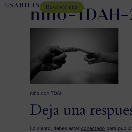
niño-TDAH-
Reservar cita
niño con TDAH
Deja una respue
Lo siento, debes estar
conectado
para public