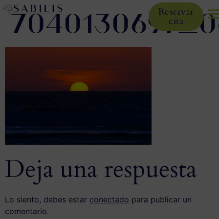
7040130697_0
Reservar
cita
Deja una respuesta
Lo siento, debes estar
conectado
para publicar un
comentario.