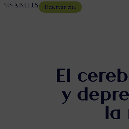
Reservar cita
El cere
y depre
la