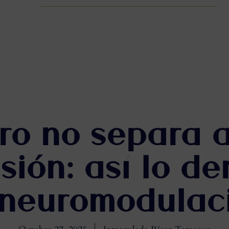
bro no separa 
sión: así lo d
 neuromodulac