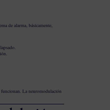
stema de alarma, básicamente,
olapsado.
ión.
qué funcionan. La neuromodulación