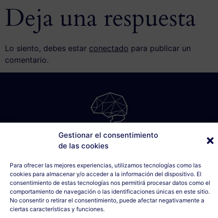
Deja una respuesta
Lo siento, debes estar
conectado
para publicar un
comentario.
Gestionar el consentimiento
SÁBILIS
de las cookies
C/ Cabo Noval, 5 - 1º Drcha
Para ofrecer las mejores experiencias, utilizamos tecnologías como las
33007 Oviedo, Asturias
cookies para almacenar y/o acceder a la información del dispositivo. El
635 990 154
consentimiento de estas tecnologías nos permitirá procesar datos como el
info@sabilis.com
comportamiento de navegación o las identificaciones únicas en este sitio.
No consentir o retirar el consentimiento, puede afectar negativamente a
Aviso Legal y Política de Privacidad
ciertas características y funciones.