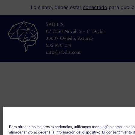
Lo siento, debes estar
conectado
para public
SÁBILIS
C/ Cabo Noval, 5 - 1º Drcha
33007 Oviedo, Asturias
635 990 154
info@sabilis.com
Para ofrecer las mejores experiencias, utilizamos tecnologías como las coo
almacenar y/o acceder a la información del dispositivo. El consentimiento 