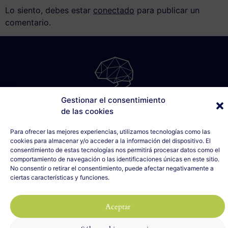
Lo siento, debes estar
conectado
para publicar un
comentario.
Gestionar el consentimiento
SÁBILIS
de las cookies
C/ Cabo Noval, 5 - 1º Drcha
Para ofrecer las mejores experiencias, utilizamos tecnologías como las
33007 Oviedo, Asturias
cookies para almacenar y/o acceder a la información del dispositivo. El
635 990 154
consentimiento de estas tecnologías nos permitirá procesar datos como el
info@sabilis.com
comportamiento de navegación o las identificaciones únicas en este sitio.
No consentir o retirar el consentimiento, puede afectar negativamente a
Aviso Legal y Política de Privacidad
ciertas características y funciones.
Política de Cookies
Aceptar
2023 SÁBILIS - Todos los derechos reservados
Diseño web realizado por
ILUMINA TU WEB
con 🤍