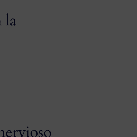
 la
nervioso