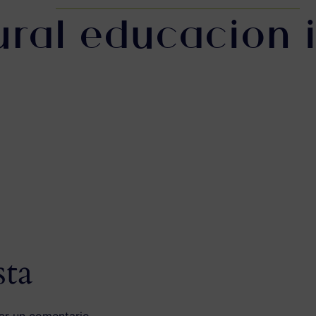
ural educacion i
sta
ar un comentario.