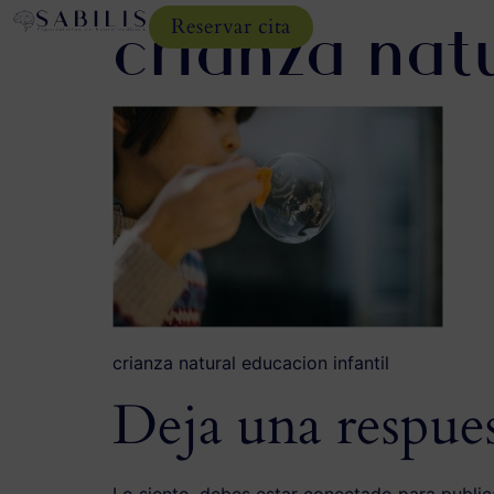
crianza nat
Reservar cita
crianza natural educacion infantil
Deja una respue
Lo siento, debes estar
conectado
para public