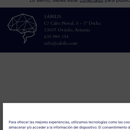
SÁBILIS
C/ Cabo Noval, 5 - 1º Drcha
33007 Oviedo, Asturias
635 990 154
info@sabilis.com
Para ofrecer las mejores experiencias, utilizamos tecnologías como las coo
almacenar y/o acceder a la información del dispositivo. El consentimiento 