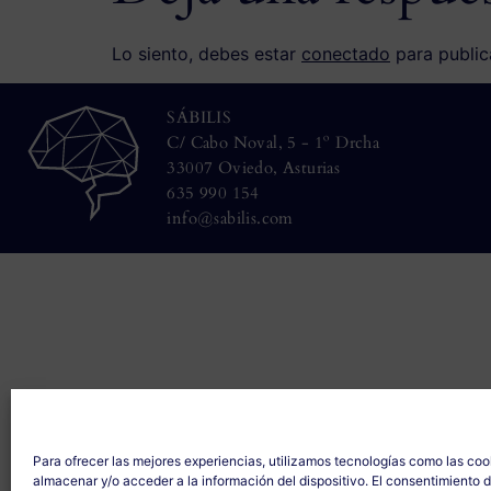
Lo siento, debes estar
conectado
para public
SÁBILIS
C/ Cabo Noval, 5 - 1º Drcha
33007 Oviedo, Asturias
635 990 154
info@sabilis.com
Para ofrecer las mejores experiencias, utilizamos tecnologías como las coo
almacenar y/o acceder a la información del dispositivo. El consentimiento 