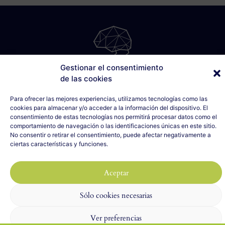
Gestionar el consentimiento
SÁBILIS
de las cookies
C/ Cabo Noval, 5 - 1º Drcha
Para ofrecer las mejores experiencias, utilizamos tecnologías como las
33007 Oviedo, Asturias
cookies para almacenar y/o acceder a la información del dispositivo. El
635 990 154
consentimiento de estas tecnologías nos permitirá procesar datos como el
info@sabilis.com
comportamiento de navegación o las identificaciones únicas en este sitio.
No consentir o retirar el consentimiento, puede afectar negativamente a
Aviso Legal y Política de Privacidad
ciertas características y funciones.
Política de Cookies
Aceptar
2023 SÁBILIS - Todos los derechos reservados
Diseño web realizado por
ILUMINA TU WEB
con 🤍
Sólo cookies necesarias
Ver preferencias