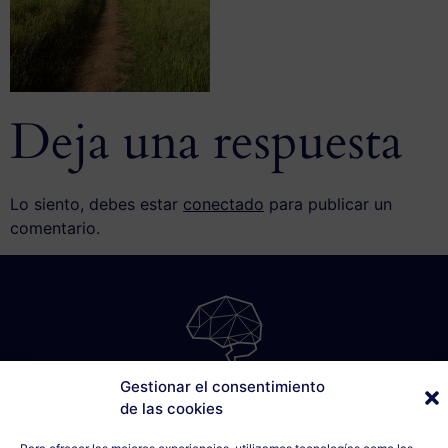
Deja una respuesta
Lo siento, debes estar
conectado
para publicar un
comentario.
Gestionar el consentimiento
SÁBILIS
de las cookies
C/ Cabo Noval, 5 - 1º Drcha