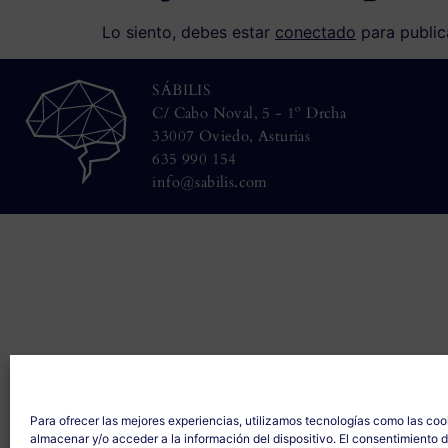
Lo siento, debes estar
conectado
para public
SÁBILIS
C/ Cabo Noval, 5 - 1º Drcha
33007 Oviedo, Asturias
635 990 154
info@sabilis.com
Para ofrecer las mejores experiencias, utilizamos tecnologías como las coo
almacenar y/o acceder a la información del dispositivo. El consentimiento 