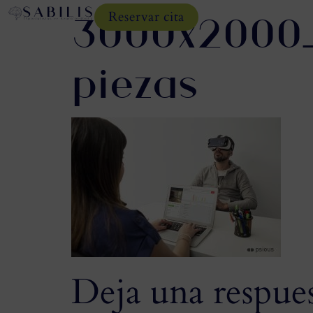
3000x2000_
Reservar cita
piezas
Deja una respue