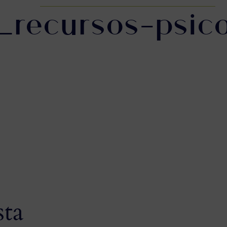
recursos-psico
sta