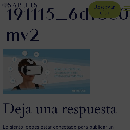
191115_6df8c
Reservar
cita
mv2
Deja una respuesta
Lo siento, debes estar
conectado
para publicar un