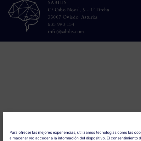
SÁBILIS
C/ Cabo Noval, 5 - 1º Drcha
33007 Oviedo, Asturias
635 990 154
info@sabilis.com
Para ofrecer las mejores experiencias, utilizamos tecnologías como las coo
almacenar y/o acceder a la información del dispositivo. El consentimiento 