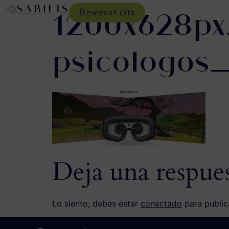
1200x628px
Reservar cita
psicologos
Deja una respue
Lo siento, debes estar
conectado
para public