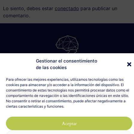
Lo siento, debes estar
conectado
para publicar un
comentario.
Gestionar el consentimiento
SÁBILIS
de las cookies
C/ Cabo Noval, 5 - 1º Drcha
Para ofrecer las mejores experiencias, utilizamos tecnologías como las
33007 Oviedo, Asturias
cookies para almacenar y/o acceder a la información del dispositivo. El
635 990 154
consentimiento de estas tecnologías nos permitirá procesar datos como el
info@sabilis.com
comportamiento de navegación o las identificaciones únicas en este sitio.
No consentir o retirar el consentimiento, puede afectar negativamente a
Aviso Legal y Política de Privacidad
ciertas características y funciones.
Política de Cookies
Aceptar
2023 SÁBILIS - Todos los derechos reservados
Diseño web realizado por
ILUMINA TU WEB
con 🤍