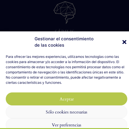
SÁBILIS
C/ Cabo Noval, 5 - 1º Drcha
Gestionar el consentimiento
33007 Oviedo, Asturias
de las cookies
635 990 154
Para ofrecer las mejores experiencias, utilizamos tecnologías como las
info@sabilis.com
cookies para almacenar y/o acceder a la información del dispositivo. El
consentimiento de estas tecnologías nos permitirá procesar datos como el
Aviso Legal y Política de Privacidad
comportamiento de navegación o las identificaciones únicas en este sitio.
Política de Cookies
No consentir o retirar el consentimiento, puede afectar negativamente a
ciertas características y funciones.
2023 SÁBILIS - Todos los derechos reservados
Diseño web realizado por
ILUMINA TU WEB
con 🤍
Aceptar
Sólo cookies necesarias
Ver preferencias