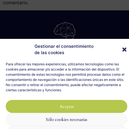
comentario.
Gestionar el consentimiento
SÁBILIS
de las cookies
C/ Cabo Noval, 5 - 1º Drcha
Para ofrecer las mejores experiencias, utilizamos tecnologías como las
33007 Oviedo, Asturias
cookies para almacenar y/o acceder a la información del dispositivo. El
635 990 154
consentimiento de estas tecnologías nos permitirá procesar datos como el
info@sabilis.com
comportamiento de navegación o las identificaciones únicas en este sitio.
No consentir o retirar el consentimiento, puede afectar negativamente a
Aviso Legal y Política de Privacidad
ciertas características y funciones.
Política de Cookies
Aceptar
2023 SÁBILIS - Todos los derechos reservados
Diseño web realizado por
ILUMINA TU WEB
con 🤍
Sólo cookies necesarias