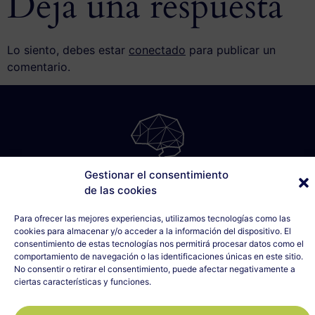
Deja una respuesta
Lo siento, debes estar
conectado
para publicar un
comentario.
Gestionar el consentimiento
SÁBILIS
de las cookies
C/ Cabo Noval, 5 - 1º Drcha
Para ofrecer las mejores experiencias, utilizamos tecnologías como las
33007 Oviedo, Asturias
cookies para almacenar y/o acceder a la información del dispositivo. El
635 990 154
consentimiento de estas tecnologías nos permitirá procesar datos como el
info@sabilis.com
comportamiento de navegación o las identificaciones únicas en este sitio.
No consentir o retirar el consentimiento, puede afectar negativamente a
Aviso Legal y Política de Privacidad
ciertas características y funciones.
Política de Cookies