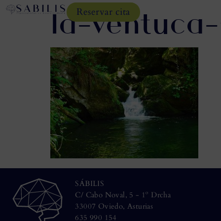
la-ventuca-
Reservar cita
SÁBILIS
C/ Cabo Noval, 5 - 1º Drcha
33007 Oviedo, Asturias
635 990 154