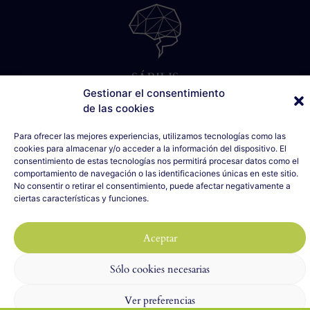
SÁBILIS
C/ Cabo Noval, 5 - 1º Drcha
Gestionar el consentimiento
de las cookies
33007 Oviedo, Asturias
635 990 154
Para ofrecer las mejores experiencias, utilizamos tecnologías como las
info@sabilis.com
cookies para almacenar y/o acceder a la información del dispositivo. El
consentimiento de estas tecnologías nos permitirá procesar datos como el
Aviso Legal y Política de Privacidad
comportamiento de navegación o las identificaciones únicas en este sitio.
Política de Cookies
No consentir o retirar el consentimiento, puede afectar negativamente a
ciertas características y funciones.
2023 SÁBILIS - Todos los derechos reservados
Diseño web realizado por
ILUMINA TU WEB
con 🤍
Aceptar
Sólo cookies necesarias
Ver preferencias