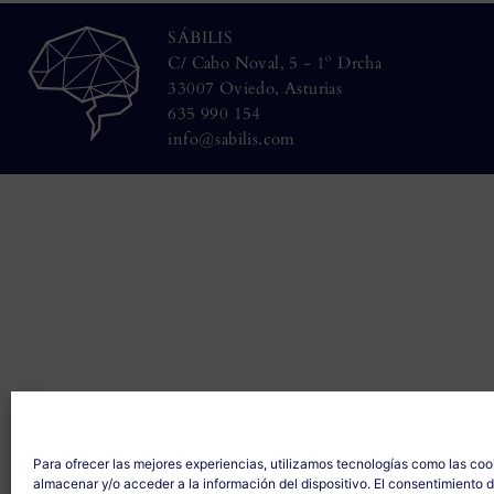
SÁBILIS
C/ Cabo Noval, 5 - 1º Drcha
33007 Oviedo, Asturias
635 990 154
info@sabilis.com
Para ofrecer las mejores experiencias, utilizamos tecnologías como las coo
almacenar y/o acceder a la información del dispositivo. El consentimiento 