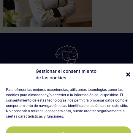
Gestionar el consentimiento
SÁBILIS
de las cookies
C/ Cabo Noval, 5 - 1º Drcha
Para ofrecer las mejores experiencias, utilizamos tecnologías como las
33007 Oviedo, Asturias
cookies para almacenar y/o acceder a la información del dispositivo. El
635 990 154
consentimiento de estas tecnologías nos permitirá procesar datos como el
info@sabilis.com
comportamiento de navegación o las identificaciones únicas en este sitio.
No consentir o retirar el consentimiento, puede afectar negativamente a
Aviso Legal y Política de Privacidad
ciertas características y funciones.
Política de Cookies
2023 SÁBILIS - Todos los derechos reservados