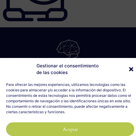
Gestionar el consentimiento
SÁBILIS
de las cookies
C/ Cabo Noval, 5 - 1º Drcha
Para ofrecer las mejores experiencias, utilizamos tecnologías como las
33007 Oviedo, Asturias
cookies para almacenar y/o acceder a la información del dispositivo. El
635 990 154
consentimiento de estas tecnologías nos permitirá procesar datos como el
info@sabilis.com
comportamiento de navegación o las identificaciones únicas en este sitio.
No consentir o retirar el consentimiento, puede afectar negativamente a
Aviso Legal y Política de Privacidad
ciertas características y funciones.
Política de Cookies
2023 SÁBILIS - Todos los derechos reservados
Aceptar
Diseño web realizado por
ILUMINA TU WEB
con 🤍