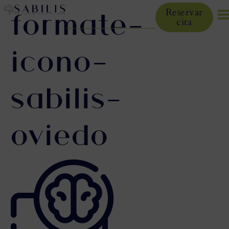
formate-
Reservar
cita
icono-
sabilis-
oviedo