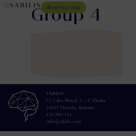
Group 4
Reservar cita
SÁBILIS
C/ Cabo Noval, 5 - 1º Drcha
33007 Oviedo, Asturias
635 990 154
info@sabilis.com