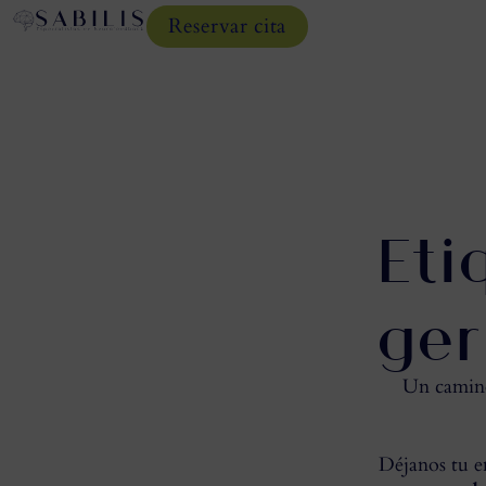
Reservar cita
Eti
ger
Un camino 
Déjanos tu em