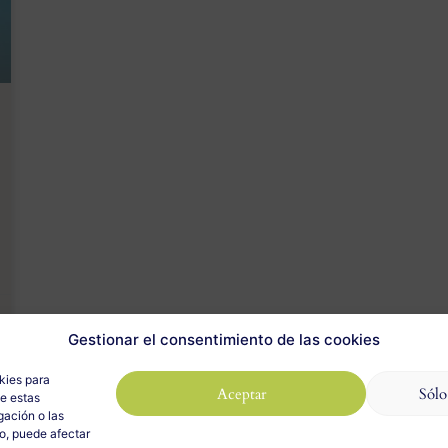
Gestionar el consentimiento de las cookies
kies para
Aceptar
Sólo
de estas
gación o las
to, puede afectar