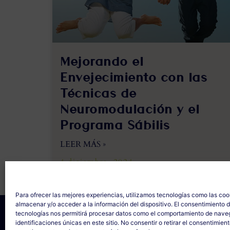
Mejorando el
Envejecimiento con las
Técnicas de
Neuromodulación y el
Programa Sábilis
LEER MÁS »
4 diciembre, 2024
Para ofrecer las mejores experiencias, utilizamos tecnologías como las coo
almacenar y/o acceder a la información del dispositivo. El consentimiento 
SÁBILIS
tecnologías nos permitirá procesar datos como el comportamiento de nave
C/ Cabo Noval, 5 - 1º Drcha
identificaciones únicas en este sitio. No consentir o retirar el consentimien