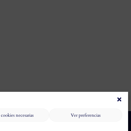
 cookies necesarias
Ver preferencias
Aviso Legal y Política de Privacidad
Política de Cookies
2023 SÁBILIS - Todos los derechos reservados