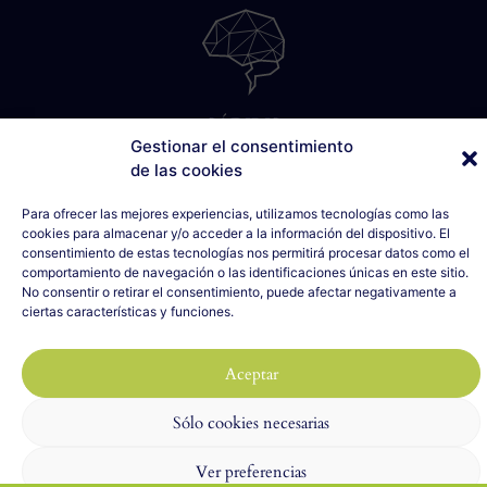
SÁBILIS
Gestionar el consentimiento
C/ Cabo Noval, 5 - 1º Drcha
de las cookies
33007 Oviedo, Asturias
635 990 154
Para ofrecer las mejores experiencias, utilizamos tecnologías como las
info@sabilis.com
cookies para almacenar y/o acceder a la información del dispositivo. El
consentimiento de estas tecnologías nos permitirá procesar datos como el
Aviso Legal y Política de Privacidad
comportamiento de navegación o las identificaciones únicas en este sitio.
No consentir o retirar el consentimiento, puede afectar negativamente a
Política de Cookies
ciertas características y funciones.
2023 SÁBILIS - Todos los derechos reservados
Diseño web realizado por
ILUMINA TU WEB
con 🤍
Aceptar
Sólo cookies necesarias
Ver preferencias