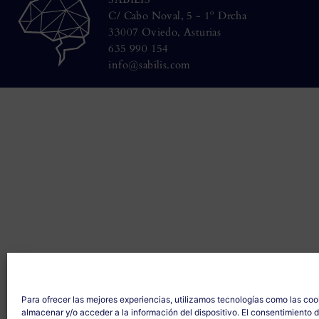
C/ Cabo Noval, 5 - 1º Drcha
33007 Oviedo, Asturias
635 990 154
info@sabilis.com
Para ofrecer las mejores experiencias, utilizamos tecnologías como las coo
almacenar y/o acceder a la información del dispositivo. El consentimiento 